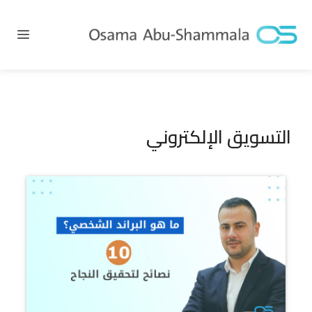
نتقل
لى
القا
لمحتوى
التسويق الإلكتروني