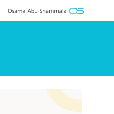
نتقل
لى
لمحتوى